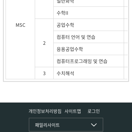
일반화학
수학II
MSC
공업수학
컴퓨터 언어 및 연습
2
응용공업수학
컴퓨터프로그래밍 및 연습
3
수치해석
개인정보처리방침
사이트맵
로그인
국립경국대학교
패밀리사이트
공학인증지원시스템