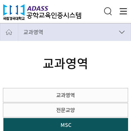
교과영역
교육목표
학습성과
교과영역
교과영역
학생
교수
교과영역
교육환경
학과내규
전문교양
MSC