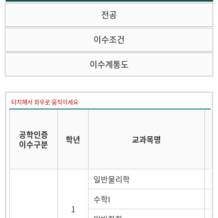
전공
이수조건
이수계통도
터치해서 좌우로 움직이세요
공학인증
학년
교과목명
이수구분
일반물리학
수학I
1