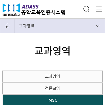
교과영역
교육목표
학습성과
교과영역
교과영역
학생
교수
교과영역
교육환경
학과내규
전문교양
MSC